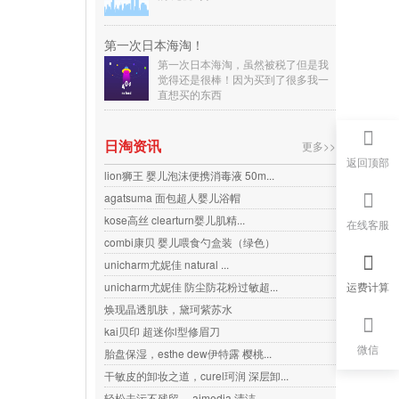
第一次日本海淘！
第一次日本海淘，虽然被税了但是我
觉得还是很棒！因为买到了很多我一
直想买的东西
日淘资讯
更多>>
返回顶部
lion狮王 婴儿泡沫便携消毒液 50m...
agatsuma 面包超人婴儿浴帽
kose高丝 clearturn婴儿肌精...
在线客服
combi康贝 婴儿喂食勺盒装（绿色）
unicharm尤妮佳 natural ...
运费计算
unicharm尤妮佳 防尘防花粉过敏超...
焕现晶透肌肤，黛珂紫苏水
kai贝印 超迷你l型修眉刀
微信
胎盘保湿，esthe dew伊特露 樱桃...
干敏皮的卸妆之道，curel珂润 深层卸...
轻松去污不残留， aimedia 清洁...