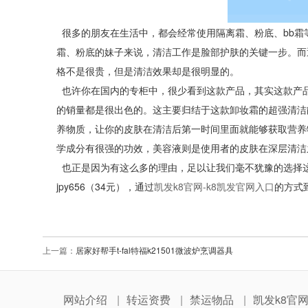
很多的朋友在生活中，都会经常使用隔离霜、粉底、bb
霜、粉底的妹子来说，清洁工作是脸部护肤的关键一步。而
格不是很贵，但是清洁效果却是很明显的。
也许你在国内的专柜中，很少看到这款产品，其实这款产品在日本
的销量都是很出色的。这主要归结于这款卸妆霜的超强清洁
养物质，让你的皮肤在清洁后第一时间里面就能够获取营养
学成分有很强的功效，美容液则是使用者的皮肤在深层清洁
也正是因为有这么多的理由，足以让我们毫不犹豫的选择
jpy656（34元），通过
凯发k8官网-k8凯发官网入口
的方式
上一篇：
居家好帮手t-fal特福k21501微波炉烹调器具
网站介绍
转运资费
禁运物品
凯发k8官