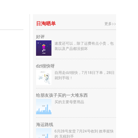
日淘晒单
更多>>
好评
速度还可以，除了运费有点小贵，包
装以及产品都没损坏
dzt很快呀
自用走dzt很快，7月18日下单，28日
就到手啦！
给朋友孩子买的一大堆东西
买的主要母婴用品
海运路线
6月28号发货 7月24号收到 效率挺快
的 无税到手