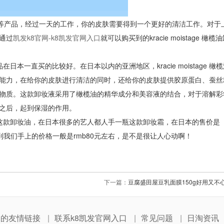
霜等产品，经过一天的工作，你的皮肤需要得到一个更好的清洁工作。对于
通过
凯发k8官网-k8凯发官网入口
就可以购买到的kracie moistage 橄
一直买的比较好。在日本以内的亚洲地区，kracie moistage 橄
能力，在给你的皮肤进行清洁的同时，还给你的皮肤提供胶原蛋白、蚕丝
物质。这款卸妆液采用了橄榄油的精华成分和美容液的结合，对于溶解彩
之后，起到保湿的作用。
这款卸妆油，在日本很多的艺人都人手一瓶这款卸妆霜，在日本的售价是
到我们手上的价格一般是rmb80元左右，是不是很让人心动啊！
下一篇：
豆腐盛田屋豆乳面膜150g好用又不
网的友情链接
联系k8凯发官网入口
常见问题
日淘资讯