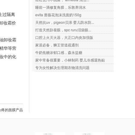
睡前一滴修复角膜，乐敦养润水
上过隔离
evita 蔷薇花泡沫洗面奶150g
榄油卸妆霜价
天然抗uv，pigeon贝亲 婴儿防水防...
打造天然卧蚕眼，spc ruru泪袋眼...
口腔上火灭火器，大正口内炎加强版
榄油卸妆霜
家居必备，狮王管道疏通剂
精华等营
牛奶焦糖浓郁口感，森永盐糖
妆中的化
家中常备很重要，小林制药 婴儿冷感退热贴
专为女性解决生理期衣物清洗问题
心疼的面膜产品