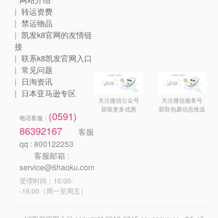
转运资费
禁运物品
凯发k8官网的友情链
接
联系k8凯发官网入口
常见问题
日淘资讯
日本亚马逊专区
关注微信公众号
关注微信服务号
获取更多优惠
获取包裹信息推送
(0591)
电话客服：
86392167
客服
qq : 800122253
客服邮箱 :
service@6haoku.com
受理时间：10:00-
-16:00（周一至周五）