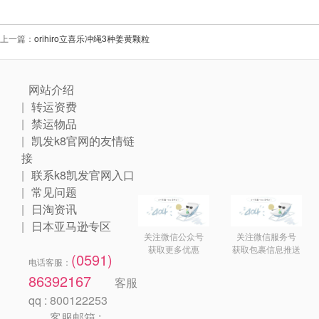
上一篇：
orihiro立喜乐冲绳3种姜黄颗粒
网站介绍
转运资费
禁运物品
凯发k8官网的友情链
接
联系k8凯发官网入口
常见问题
日淘资讯
日本亚马逊专区
关注微信公众号
关注微信服务号
获取更多优惠
获取包裹信息推送
(0591)
电话客服：
86392167
客服
qq : 800122253
客服邮箱 :