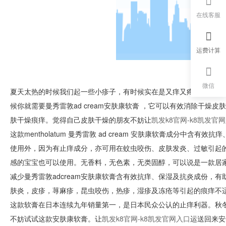
在线客服
运费计算
微信
夏天太热的时候我们起一些小疹子，有时候实在是又痒又疼，特别是
候你就需要曼秀雷敦ad cream安肤康软膏 ，它可以有效消除干
肤干燥痕痒。觉得自己皮肤干燥的朋友不妨让
凯发k8官网-k8凯发官
这款mentholatum 曼秀雷敦 ad cream 安肤康软膏成分
使用外，因为有止痒成分，亦可用在蚊虫咬伤、皮肤发炎、过敏引起
感的宝宝也可以使用。无香料，无色素，无类固醇，可以说是一款居
减少曼秀雷敦adcream安肤康软膏含有效抗痒、保湿及抗炎成份，
肤炎，皮疹，荨麻疹，昆虫咬伤，热疹，湿疹及冻疮等引起的痕痒不
这款软膏在日本连续九年销量第一，是日本民众公认的止痒利器。秋
不妨试试这款安肤康软膏。让
凯发k8官网-k8凯发官网入口
运送回来安