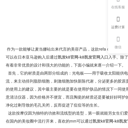
在线客服
运费计算
微信
作为一款能够让麦当娜站出来代言的美容产品，这款refa carat
可以在日本亚马逊购入后通过
凯发k8官网-k8凯发官网入口
入手。除
有着非常优质的设计和强大的功能的，下面小编就来逐一介绍一下。
首先，它的材质是由两部分组成的：光电板——用于吸收太阳能供电
流，来主动排列脂肪细胞，刺激细胞加快新陈代谢，分泌更多的胶原蛋白。
的使用上的建议，其中最主要的就是要在使用护肤品的情况下一同使
意清洁仪器，因为价格并不便宜，而且陶瓷的材质还是要被好好呵护
净化过剩导致的毛孔关闭，反而促进了痘痘等的生长。
这款按摩仪因为独特的功效和流线型的造型，第一眼就能另女生们爱
在国内的美妆圈中流行开来，喜欢的mm可以通过
凯发k8官网-k8凯