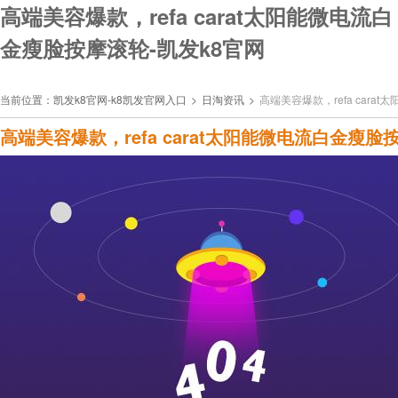
高端美容爆款，refa carat太阳能微电流白
金瘦脸按摩滚轮-凯发k8官网
当前位置：
凯发k8官网-k8凯发官网入口
>
日淘资讯
>
高端美容爆款，refa car
高端美容爆款，refa carat太阳能微电流白金瘦脸