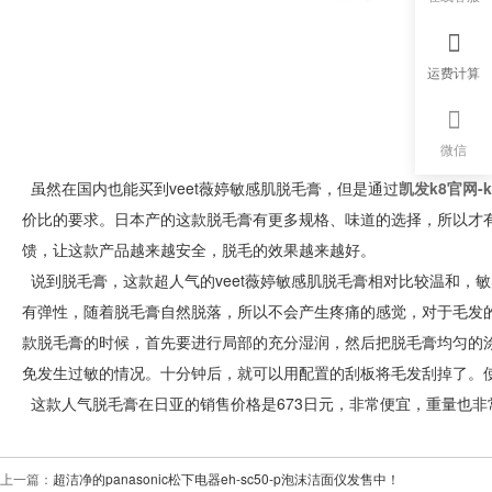
运费计算
微信
虽然在国内也能买到veet薇婷敏感肌脱毛膏，但是通过
凯发k8官网-
价比的要求。日本产的这款脱毛膏有更多规格、味道的选择，所以才有
馈，让这款产品越来越安全，脱毛的效果越来越好。
说到脱毛膏，这款超人气的veet薇婷敏感肌脱毛膏相对比较温和，
有弹性，随着脱毛膏自然脱落，所以不会产生疼痛的感觉，对于毛发
款脱毛膏的时候，首先要进行局部的充分湿润，然后把脱毛膏均匀的
免发生过敏的情况。十分钟后，就可以用配置的刮板将毛发刮掉了。
这款人气脱毛膏在日亚的销售价格是673日元，非常便宜，重量也非
上一篇：
超洁净的panasonic松下电器eh-sc50-p泡沫洁面仪发售中！