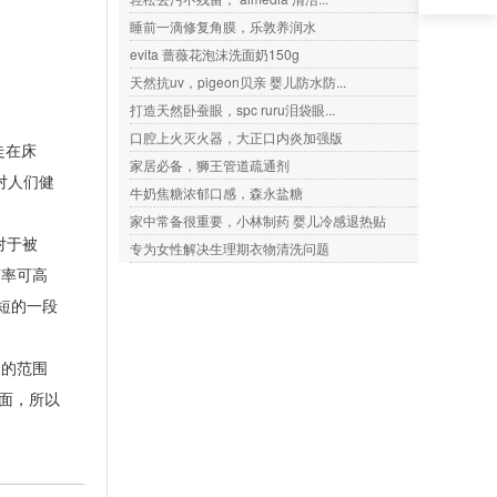
睡前一滴修复角膜，乐敦养润水
evita 蔷薇花泡沫洗面奶150g
天然抗uv，pigeon贝亲 婴儿防水防...
打造天然卧蚕眼，spc ruru泪袋眼...
口腔上火灭火器，大正口内炎加强版
走在床
家居必备，狮王管道疏通剂
对人们健
牛奶焦糖浓郁口感，森永盐糖
家中常备很重要，小林制药 婴儿冷感退热贴
对于被
专为女性解决生理期衣物清洗问题
菌率可高
短的一段
定的范围
面，所以