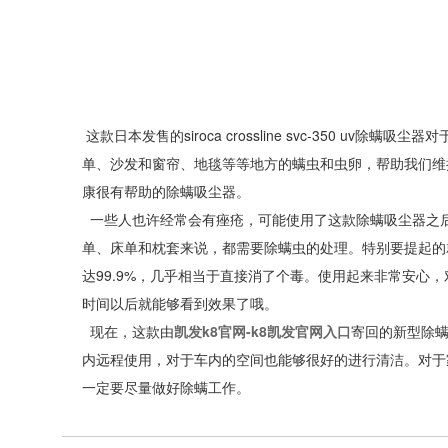
这款日本发售的siroca crossline svc-350 
单、沙发和窗帘、地毯等等地方的螨虫和虫卵，帮助我们维
康很有帮助的除螨吸尘器。
一些人也许经常会有痤疮，可能使用了这款除螨吸尘器之
单、床单和枕套来说，都需要除螨虫的处理。特别要提起的就是这款si
达99.9%，几乎相当于直接消了个毒。使用起来非常安心
时间以后就能够看到效果了哦。
现在，这款由
凯发k8官网-k8凯发官网入口
寄回的新型除
内远程使用，对于车内的空间也能够很好的进行清洁。对于
一定要尽量做好除螨工作。