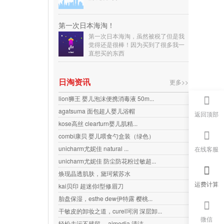
第一次日本海淘！
第一次日本海淘，虽然被税了但是我
觉得还是很棒！因为买到了很多我一
直想买的东西
日淘资讯
更多>>
lion狮王 婴儿泡沫便携消毒液 50m...
agatsuma 面包超人婴儿浴帽
返回顶部
kose高丝 clearturn婴儿肌精...
combi康贝 婴儿喂食勺盒装（绿色）
unicharm尤妮佳 natural ...
在线客服
unicharm尤妮佳 防尘防花粉过敏超...
焕现晶透肌肤，黛珂紫苏水
运费计算
kai贝印 超迷你l型修眉刀
胎盘保湿，esthe dew伊特露 樱桃...
干敏皮的卸妆之道，curel珂润 深层卸...
微信
轻松去污不残留， aimedia 清洁...