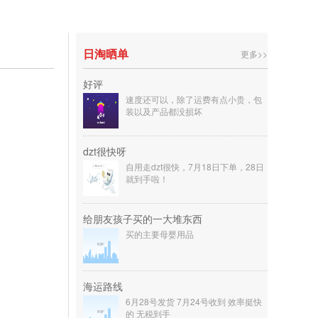
日淘晒单
更多>>
好评
速度还可以，除了运费有点小贵，包
装以及产品都没损坏
dzt很快呀
自用走dzt很快，7月18日下单，28日
就到手啦！
给朋友孩子买的一大堆东西
买的主要母婴用品
海运路线
6月28号发货 7月24号收到 效率挺快
的 无税到手