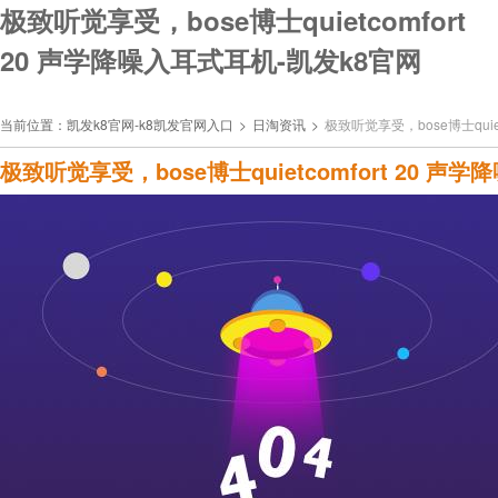
极致听觉享受，bose博士quietcomfort
20 声学降噪入耳式耳机-凯发k8官网
当前位置：
凯发k8官网-k8凯发官网入口
>
日淘资讯
>
极致听觉享受，bose博士quie
极致听觉享受，bose博士quietcomfort 20 声