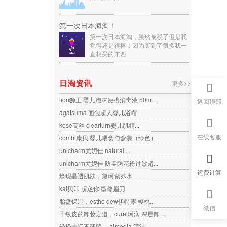
第一次日本海淘！
第一次日本海淘，虽然被税了但是我
觉得还是很棒！因为买到了很多我一
直想买的东西
日淘资讯
更多>>
lion狮王 婴儿泡沫便携消毒液 50m...
返回顶部
agatsuma 面包超人婴儿浴帽
kose高丝 clearturn婴儿肌精...
在线客服
combi康贝 婴儿喂食勺盒装（绿色）
unicharm尤妮佳 natural ...
unicharm尤妮佳 防尘防花粉过敏超...
运费计算
焕现晶透肌肤，黛珂紫苏水
kai贝印 超迷你l型修眉刀
胎盘保湿，esthe dew伊特露 樱桃...
微信
干敏皮的卸妆之道，curel珂润 深层卸...
轻松去污不残留， aimedia 清洁...