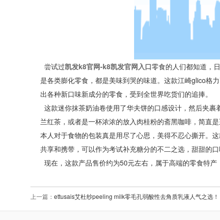
尝试过
凯发k8官网-k8凯发官网入口
零食的人们都知道，
是各类膨化零食，都是美味到哭的味道。这款江崎glico格力高
出各种新口味新成分的零食，受到全世界吃货们的追捧。
这款迷你抹茶奶油卷使用了华夫饼的口感设计，然后夹裹
兰红茶，或者是一杯浓浓的放入肉桂粉的斋黑咖啡，简直是至上
本人对于食物的包装真是用尽了心思，美得不忍心撕开。这
共享和携带，可以作为考试补充糖分的不二之选，甜甜的口
现在，这款产品售价约为50元左右，属于高端的零食特产
上一篇：
ettusais艾杜纱peeling milk零毛孔弱酸性去角质乳液人气之选！