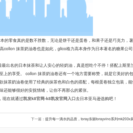
日本的零食真的是数不胜数，无论是饼干还是蛋卷，和果子还是巧克力，
collon 抹茶奶油卷也是如此，glico格力高本身作为日本著名的糖果公
着最出名的日本抹茶和让人安心的轻奶油，真是想吃个不停！搭配上斯里
的享受。 collon 抹茶奶油卷还有一个地方需要称赞，就是它美好的
款抹茶奶油卷使用了经典的抹茶色和白色的搭配，每根蛋卷独立包装，能
味还能够很好的安抚情绪，让你不再那么的紧张。
，现在就通过
凯发k8官网-k8凯发官网入口
去日本亚马逊选购吧！
下一篇：
提升每一滴水的品质，toray东丽torayvino系列mk20