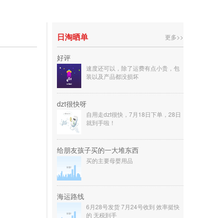
日淘晒单
更多>>
好评
速度还可以，除了运费有点小贵，包
装以及产品都没损坏
dzt很快呀
自用走dzt很快，7月18日下单，28日
就到手啦！
给朋友孩子买的一大堆东西
买的主要母婴用品
海运路线
6月28号发货 7月24号收到 效率挺快
的 无税到手