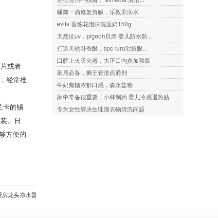
睡前一滴修复角膜，乐敦养润水
evita 蔷薇花泡沫洗面奶150g
天然抗uv，pigeon贝亲 婴儿防水防...
打造天然卧蚕眼，spc ruru泪袋眼...
口腔上火灭火器，大正口内炎加强版
薯片或者
家居必备，狮王管道疏通剂
司，经常推
牛奶焦糖浓郁口感，森永盐糖
家中常备很重要，小林制药 婴儿冷感退热贴
兰卡的锡
专为女性解决生理期衣物清洗问题
包装。日
够方便的
3x厨房龙头净水器