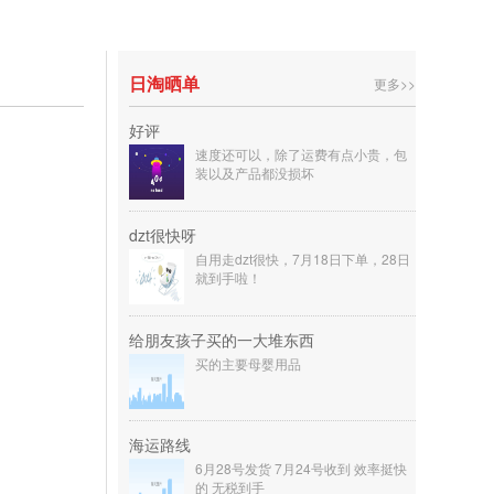
日淘晒单
更多>>
好评
速度还可以，除了运费有点小贵，包
装以及产品都没损坏
dzt很快呀
自用走dzt很快，7月18日下单，28日
就到手啦！
给朋友孩子买的一大堆东西
买的主要母婴用品
海运路线
6月28号发货 7月24号收到 效率挺快
的 无税到手