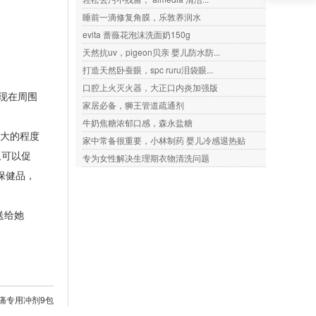
睡前一滴修复角膜，乐敦养润水
evita 蔷薇花泡沫洗面奶150g
天然抗uv，pigeon贝亲 婴儿防水防...
打造天然卧蚕眼，spc ruru泪袋眼...
口腔上火灭火器，大正口内炎加强版
现在周围
家居必备，狮王管道疏通剂
。
牛奶焦糖浓郁口感，森永盐糖
大的程度
家中常备很重要，小林制药 婴儿冷感退热贴
且可以促
专为女性解决生理期衣物清洗问题
名保健品，
送给她
肿痛专用冲剂9包