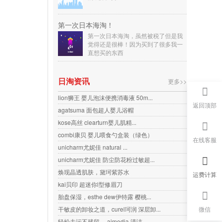
第一次日本海淘！
第一次日本海淘，虽然被税了但是我
觉得还是很棒！因为买到了很多我一
直想买的东西
日淘资讯
更多>>
lion狮王 婴儿泡沫便携消毒液 50m...
返回顶部
agatsuma 面包超人婴儿浴帽
kose高丝 clearturn婴儿肌精...
combi康贝 婴儿喂食勺盒装（绿色）
在线客服
unicharm尤妮佳 natural ...
unicharm尤妮佳 防尘防花粉过敏超...
焕现晶透肌肤，黛珂紫苏水
运费计算
kai贝印 超迷你l型修眉刀
胎盘保湿，esthe dew伊特露 樱桃...
干敏皮的卸妆之道，curel珂润 深层卸...
微信
轻松去污不残留， aimedia 清洁...