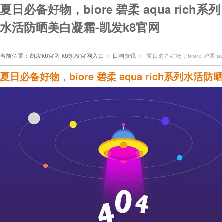
夏日必备好物，biore 碧柔 aqua rich系列
水活防晒美白凝霜-凯发k8官网
当前位置：
凯发k8官网-k8凯发官网入口
>
日淘资讯
>
夏日必备好物，biore 碧柔 a
夏日必备好物，biore 碧柔 aqua rich系列水活