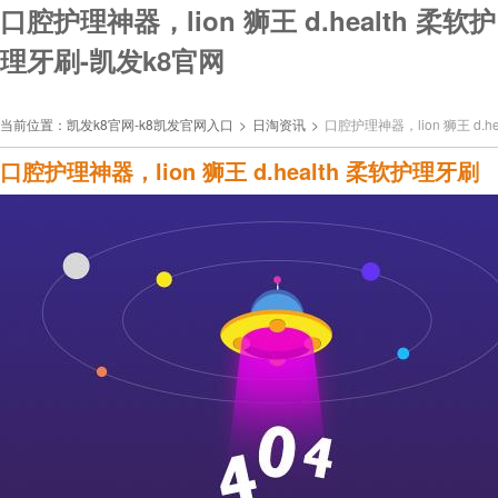
口腔护理神器，lion 狮王 d.health 柔软护
理牙刷-凯发k8官网
当前位置：
凯发k8官网-k8凯发官网入口
>
日淘资讯
>
口腔护理神器，lion 狮王 d.h
口腔护理神器，lion 狮王 d.health 柔软护理牙刷