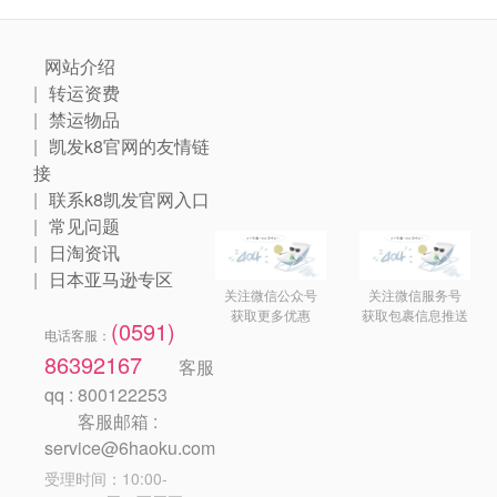
网站介绍
转运资费
禁运物品
凯发k8官网的友情链
接
联系k8凯发官网入口
常见问题
日淘资讯
日本亚马逊专区
关注微信公众号
关注微信服务号
获取更多优惠
获取包裹信息推送
(0591)
电话客服：
86392167
客服
qq : 800122253
客服邮箱 :
service@6haoku.com
受理时间：10:00-