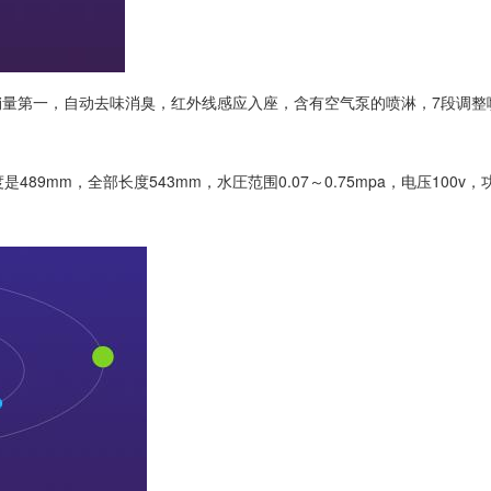
乐天销量第一，自动去味消臭，红外线感应入座，含有空气泵的喷淋，7段调整
9mm，全部长度543mm，水圧范围0.07～0.75mpa，电压100v，