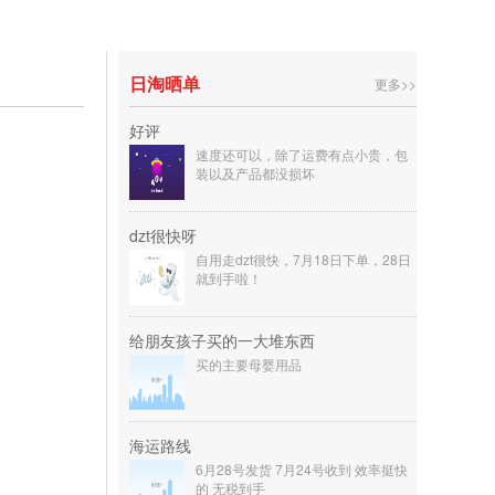
日淘晒单
更多>>
好评
速度还可以，除了运费有点小贵，包
装以及产品都没损坏
dzt很快呀
自用走dzt很快，7月18日下单，28日
就到手啦！
给朋友孩子买的一大堆东西
买的主要母婴用品
海运路线
6月28号发货 7月24号收到 效率挺快
的 无税到手