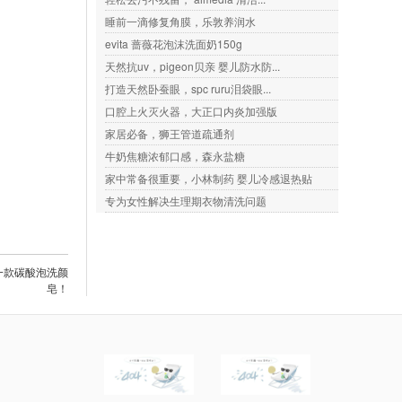
睡前一滴修复角膜，乐敦养润水
evita 蔷薇花泡沫洗面奶150g
天然抗uv，pigeon贝亲 婴儿防水防...
打造天然卧蚕眼，spc ruru泪袋眼...
口腔上火灭火器，大正口内炎加强版
家居必备，狮王管道疏通剂
牛奶焦糖浓郁口感，森永盐糖
家中常备很重要，小林制药 婴儿冷感退热贴
专为女性解决生理期衣物清洗问题
第一款碳酸泡洗颜
皂！