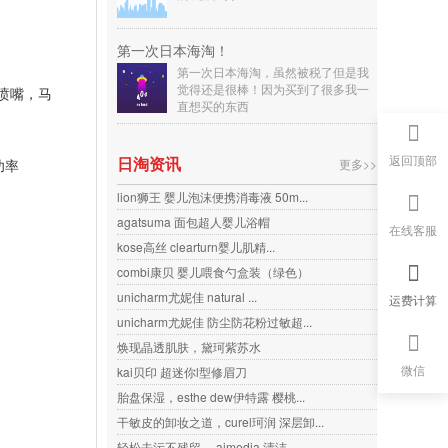
第一次日本海淘！
第一次日本海淘，虽然被税了但是我
觉得还是很棒！因为买到了很多我一
喷嘴，马
直想买的东西
返回顶部
日淘资讯
功率
更多>>
lion狮王 婴儿泡沫便携消毒液 50m...
agatsuma 面包超人婴儿浴帽
在线客服
kose高丝 clearturn婴儿肌精...
combi康贝 婴儿喂食勺盒装（绿色）
unicharm尤妮佳 natural ...
运费计算
unicharm尤妮佳 防尘防花粉过敏超...
焕现晶透肌肤，黛珂紫苏水
微信
kai贝印 超迷你l型修眉刀
胎盘保湿，esthe dew伊特露 樱桃...
干敏皮的卸妆之道，curel珂润 深层卸...
轻松去污不残留， aimedia 清洁...