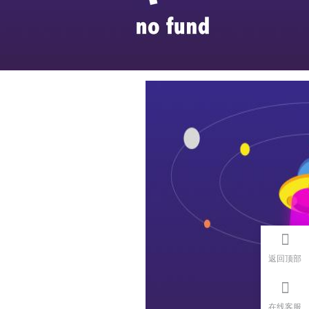
返回顶部
在线客服