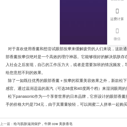
运费计算
微信
对于喜欢使用香薰和想尝试眼部按摩来缓解疲劳的人们来说，这款通
部香薰按摩仪绝对是一个高效的理疗神器。它能够很好的解决肌肤存
入社会之后发现，自己的工作压力大，或者是需要加班的情况频发，
给您意想不到的效果。
除了一如既往优秀的眼部香薰＋按摩的双重美容效果之外，新款松下
感官。通过温润适温的蒸汽（可选38度和40度两个档）来湿润眼周
松下panasonic作为一个享誉世界的日本品牌，它所设计的眼部
手的价格大约是734元，由于其重量较轻，可以闺蜜二人拼单一起购
上一篇：
给与肌肤滋润保护，牛牌 cow 美肤香皂