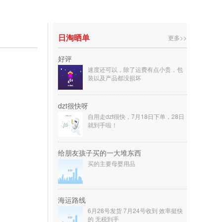
日淘晒单
更多>>
好评
速度还可以，除了运费有点小贵，包
装以及产品都没损坏
dzt很快呀
自用走dzt很快，7月18日下单，28日
就到手啦！
给朋友孩子买的一大堆东西
买的主要母婴用品
海运路线
6月28号发货 7月24号收到 效率挺快
的 无税到手