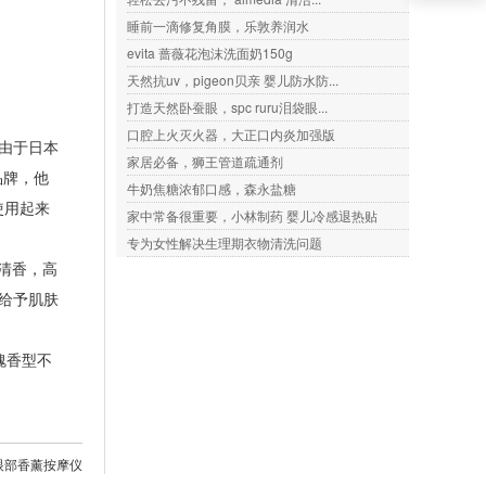
睡前一滴修复角膜，乐敦养润水
evita 蔷薇花泡沫洗面奶150g
天然抗uv，pigeon贝亲 婴儿防水防...
打造天然卧蚕眼，spc ruru泪袋眼...
口腔上火灭火器，大正口内炎加强版
由于日本
家居必备，狮王管道疏通剂
品牌，他
牛奶焦糖浓郁口感，森永盐糖
使用起来
家中常备很重要，小林制药 婴儿冷感退热贴
专为女性解决生理期衣物清洗问题
的清香，高
给予肌肤
瑰香型不
！
54眼部香薰按摩仪