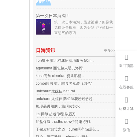
第一次日本海淘！
第一次日本海淘，虽然被税了但是我
觉得还是很棒！因为买到了很多我一
直想买的东西
日淘资讯
更多>>
lion狮王 婴儿泡沫便携消毒液 50m...
返回顶部
agatsuma 面包超人婴儿浴帽
kose高丝 clearturn婴儿肌精...
combi康贝 婴儿喂食勺盒装（绿色）
在线客服
unicharm尤妮佳 natural ...
unicharm尤妮佳 防尘防花粉过敏超...
焕现晶透肌肤，黛珂紫苏水
运费计算
kai贝印 超迷你l型修眉刀
胎盘保湿，esthe dew伊特露 樱桃...
干敏皮的卸妆之道，curel珂润 深层卸...
微信
轻松去污不残留， aimedia 清洁...