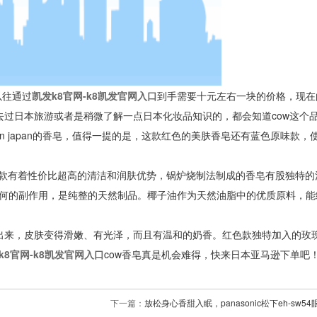
以往通过
凯发k8官网-k8凯发官网入口
到手需要十元左右一块的价格，现在
去过日本旅游或者是稍微了解一点日本化妆品知识的，都会知道cow这个
in japan的香皂，值得一提的是，这款红色的美肤香皂还有蓝色原味款，
皂红色款有着性价比超高的清洁和润肤优势，锅炉烧制法制成的香皂有股独特
何的副作用，是纯整的天然制品。椰子油作为天然油脂中的优质原料，能
出来，皮肤变得滑嫩、有光泽，而且有温和的奶香。红色款独特加入的玫
k8官网-k8凯发官网入口
cow香皂真是机会难得，快来日本亚马逊下单吧
下一篇：
放松身心香甜入眠，panasonic松下eh-sw