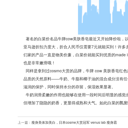
著名的白菜价名品牛牌cow美肤香皂最近又开始降价啦，
亚马逊折扣力度大，折合人民币仅需要7元就能买到！许多
们家的产品一直是物美价廉，白菜价就能买到优质的made 
也是非常嫩滑哦！
同样是拿到过cosmo大赏的品牌，牛牌 cow 美肤香
品质的天然原料——牛奶、牛脂和椰子油的混合成分没有任
滋润的保护，同时保持水分的存留，保湿效果显著。
牛奶润滑柔嫩的作用也能够在使用一段时间后明显的感觉
但增加了隐隐的奶香，更显得成熟和大气。如此白菜的
凯发
上一篇：
瘦身美体加美白，日本cosme大赏冠军 venus lab 瘦身霜